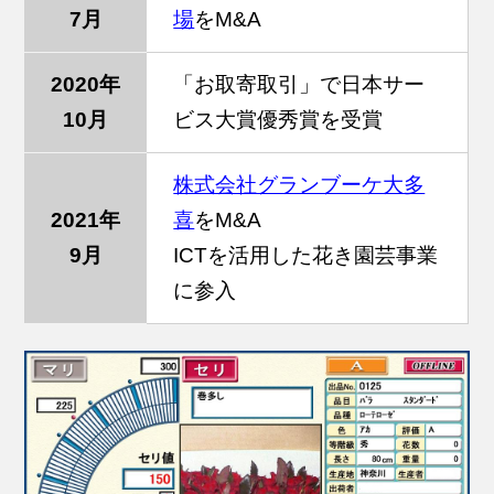
7月
場
をM&A
2020年
「お取寄取引」で日本サー
10月
ビス大賞優秀賞を受賞
株式会社グランブーケ大多
2021年
喜
をM&A
9月
ICTを活用した花き園芸事業
に参入